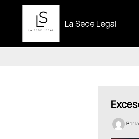
Ir
al
contenido
La Sede Legal
Exces
Por
l