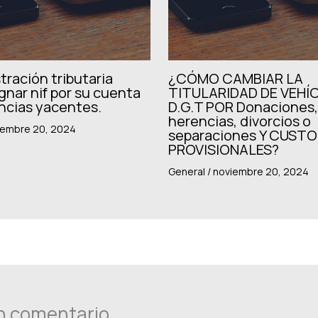
tración tributaria
¿CÓMO CAMBIAR LA
gnar nif por su cuenta
TITULARIDAD DE VEHÍ
encias yacentes.
D.G.T POR Donaciones,
herencias, divorcios o
iembre 20, 2024
separaciones Y CUST
PROVISIONALES?
General
/
noviembre 20, 2024
n comentario