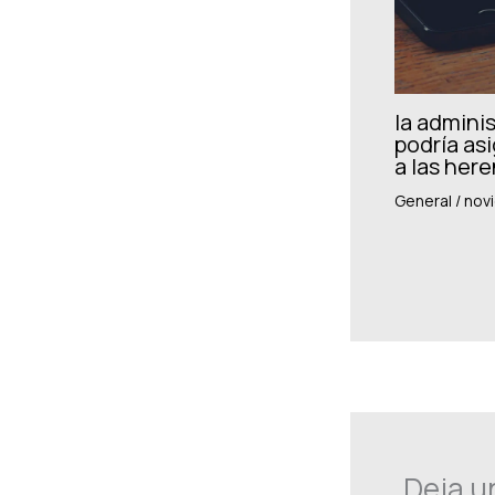
la adminis
podría asi
a las her
General
/
nov
Deja u